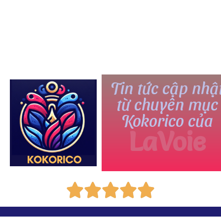
Tin tức cập nhậ
từ chuyên mục
Kokorico của
LaVoie